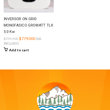
INVERSOR ON GRID
MONOFASICO GROWATT TLX
5.0 Kw
$
779.000
$
799.900
IVA
INCLUIDO
Add to cart