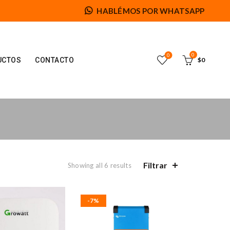
HABLÉMOS POR WHATSAPP
0
0
UCTOS
CONTACTO
$
0
Filtrar
Showing all 6 results
-7%