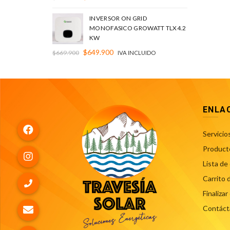
INVERSOR ON GRID
MONOFASICO GROWATT TLX4.2
KW
$
649.900
$
669.900
IVA INCLUIDO
ENLA
Servicio
Product
Lista de
Carrito 
Finaliza
Contáct