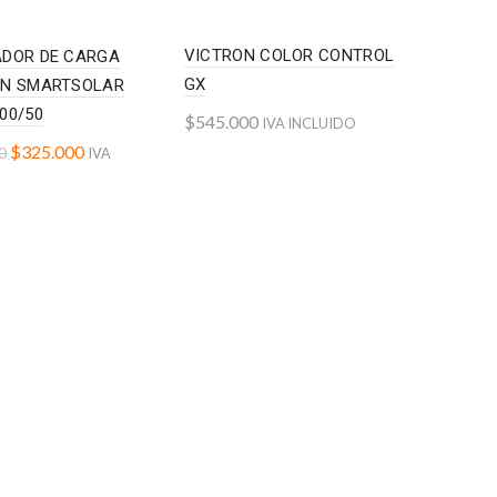
VICTRON COLOR CONTROL
ADOR DE CARGA
GX
ON SMARTSOLAR
00/50
$
545.000
IVA INCLUIDO
$
325.000
0
IVA
Add to cart
to cart
DO