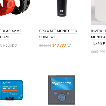
 SOLAR 4MM2
GROWATT MONITOREO
INVERSO
NEGRO
SHINE WIFI
MONOFA
TLX4.2 
$
49.990
$
54.990
VA INCLUIDO
IVA
$
669.900
to cart
Add to cart
INCLUIDO
Add t
INCLUIDO