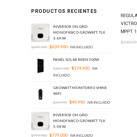
PRODUCTOS RECIENTES
REGUL
VICTR
INVERSOR ON GRID
MPPT 1
MONOFASICO GROWATT TLX
3.6 KW
$
348.99
$
639.900
$
649.900
IVA INCLUIDO
Add 
INCLUI
PANEL SOLAR RISEN 500W
$
174.900
$
189.900
IVA
INCLUIDO
GROWATT MONITOREO SHINE
WIFI
$
49.990
$
54.990
IVA INCLUIDO
INVERSOR ON GRID
MONOFASICO GROWATT TLX
5.0 KW
$
779.000
$
799.900
IVA INCLUIDO