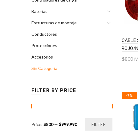
Baterías
Estructuras de montaje
Conductores
CABLE
Protecciones
ROJO/
Accesorios
$
800
I
Sin Categoría
Add 
FILTER BY PRICE
-7%
Price:
$800
—
$999.990
FILTER