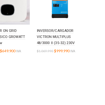
R ON GRID
INVERSOR/CARGADOR
SICO GROWATT
VICTRON MULTIPLUS
Kw
48/3000 II (35-32) 230V
$
649.900
$
999.990
$
1.069.990
IVA
IVA
o cart
Add to cart
INCLUIDO