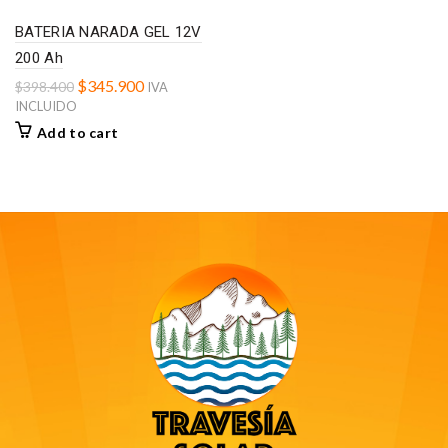
BATERIA NARADA GEL 12V
200 Ah
$
345.900
$
398.400
IVA
INCLUIDO
Add to cart